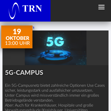
ZURÜCK ZU ALLEN EVENTS
19
OKTOBER
13:00
UHR
5G-CAMPUS
Ein 5G-Campusnetz bietet zahlreiche Optionen Use Cases
sicher, leistungsstark und ausfallsicher umzusetzen.
Unter Campus wird missverständlich immer ein großes
Betriebsgelände verstanden.
Aber: Auch für Krankenhäuser, Hospitale und große
Verwaltungsgebäude (Kreishäuser, Universitäten,