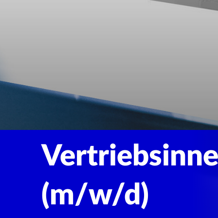
Vertriebsinn
(m/w/d)