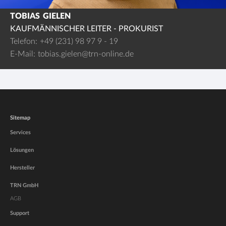
TOBIAS
GIELEN
KAUFMÄNNISCHER LEITER - PROKURIST
Telefon:
+49 (231) 98 97 9 - 19
E-Mail:
tobias.gielen@trn-online.de
Sitemap
Services
Lösungen
Hersteller
TRN GmbH
AGB
Support