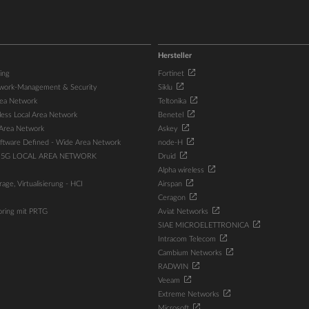
Hersteller
ing
Fortinet
work-Management & Security
Siklu
rea Network
Teltonika
ess Local Area Network
Benetel
Area Network
Askey
tware Defined - Wide Area Network
node-H
 5G LOCAL AREA NETWORK
Druid
Alpha wireless
age, Virtualisierung - HCI
Airspan
Ceragon
ring mit PRTG
Aviat Networks
SIAE MICROELETTRONICA
Intracom Telecom
Cambium Networks
RADWIN
Veeam
Extreme Networks
Microsoft