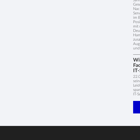
Jahr
Gesc
Nac
Serv
im B
Posi
mit 
Deut
Hamb
zus
Augs
und 
Wi
Fa
IT-
22.0
sein
Leid
spa
IT-S