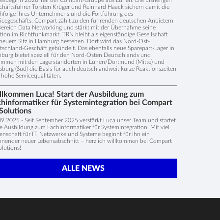
esbeginn 2026 Teil der Compart-Gruppe aus Lünen. Die bisherigen
häftsführer Torsten Krüger und Reinhard Haack sichern damit die
hfolge ihres Unternehmens und die Fortführung des
icegeschäfts. Compart zählt zu den führenden deutschen Anbietern
ereich Data Networking und stärkt mit der Übernahme seine
tion im Richtfunkmarkt. TRN bleibt als eigenständige Gesellschaft
neuem Sitz in Hamburg bestehen. Dort wird das Nord-Ost-
schland-Geschäft gebündelt. Das ebenfalls neue Sparepart-Lager in
urg bietet speziell für den Nord-Osten Deutschlands und
ammen mit den Lagerstandorten in Lünen/Dortmund (Mitte) und
burg (Süd) die Basis für auch deutschlandweit kurze Reaktionszeiten
hohe Servicequalitäten.
llkommen Luca! Start der Ausbildung zum
chinformatiker für Systemintegration bei Compart
Solutions
9.2025 - Seit September 2025 verstärkt Luca unser Team und startet
e Ausbildung zum Fachinformatiker für Systemintegration. Mit viel
enschaft für IT, Netzwerke und Systeme beginnt für ihn ein
nnender neuer Lebensabschnitt – herzlich willkommen bei Compart
olutions!
ALLE NEWS