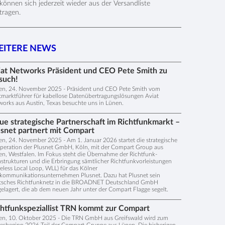
 können sich jederzeit wieder aus der Versandliste
tragen.
ITERE NEWS
iat Networks Präsident und CEO Pete Smith zu
such!
en, 24. November 2025 - Präsident und CEO Pete Smith vom
marktführer für kabellose Datenübertragungslösungen Aviat
orks aus Austin, Texas besuchte uns in Lünen.
ue strategische Partnerschaft im Richtfunkmarkt –
usnet partnert mit Compart
n, 24. November 2025 - Am 1. Januar 2026 startet die strategische
peration der Plusnet GmbH, Köln, mit der Compart Group aus
n, Westfalen. Im Fokus steht die Übernahme der Richtfunk-
astrukturen und die Erbringung sämtlicher Richtfunkvorleistungen
eless Local Loop, WLL) für das Kölner
ekommunikationsunternehmen Plusnet. Dazu hat Plusnet sein
tsches Richtfunknetz in die BROADNET Deutschland GmbH
elagert, die ab dem neuen Jahr unter der Compart Flagge segelt.
chtfunkspeziallist TRN kommt zur Compart
en, 10. Oktober 2025 - Die TRN GmbH aus Greifswald wird zum