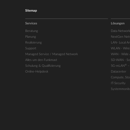
Sitemap
Services
Lösungen
Beratung
Data Network
Planung
NextGen Net
Realisierung
LAN- Local A
Support
WLAN - Wirel
Managed Service / Managed Network
WAN - Wide 
Alles um den Funkmast
SD-WAN - Sof
®
Schulung & Qualifizierung
5G-mLAN
–
Online-Helpdesk
Datacenter
Compute, Stor
IT-Security
Systemmonito