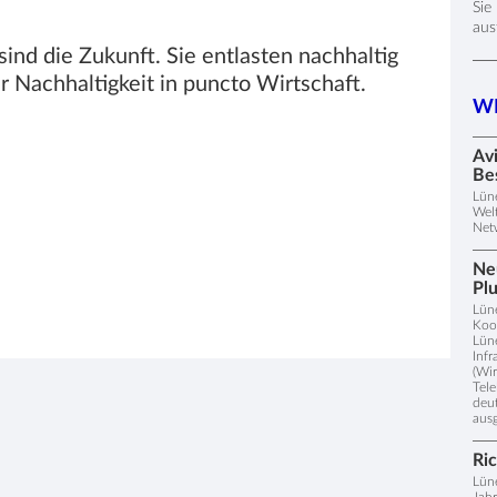
Sie
aus
nd die Zukunft. Sie entlasten nachhaltig
r Nachhaltigkeit in puncto Wirtschaft.
WE
Av
Be
Lün
Welt
Netw
Ne
Pl
Lüne
Koo
Lüne
Infr
(Wir
Tel
deu
ausg
Ri
Lün