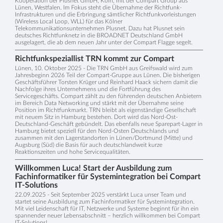
Kooperation der Plusnet GmbH, Köln, mit der Compart Group aus
Lünen, Westfalen. Im Fokus steht die Übernahme der Richtfunk-
Infrastrukturen und die Erbringung sämtlicher Richtfunkvorleistungen
(Wireless Local Loop, WLL) für das Kölner
Telekommunikationsunternehmen Plusnet. Dazu hat Plusnet sein
deutsches Richtfunknetz in die BROADNET Deutschland GmbH
ausgelagert, die ab dem neuen Jahr unter der Compart Flagge segelt.
Richtfunkspeziallist TRN kommt zur Compart
Lünen, 10. Oktober 2025 - Die TRN GmbH aus Greifswald wird zum
Jahresbeginn 2026 Teil der Compart-Gruppe aus Lünen. Die bisherigen
Geschäftsführer Torsten Krüger und Reinhard Haack sichern damit die
Nachfolge ihres Unternehmens und die Fortführung des
Servicegeschäfts. Compart zählt zu den führenden deutschen Anbietern
im Bereich Data Networking und stärkt mit der Übernahme seine
Position im Richtfunkmarkt. TRN bleibt als eigenständige Gesellschaft
mit neuem Sitz in Hamburg bestehen. Dort wird das Nord-Ost-
Deutschland-Geschäft gebündelt. Das ebenfalls neue Sparepart-Lager in
Hamburg bietet speziell für den Nord-Osten Deutschlands und
zusammen mit den Lagerstandorten in Lünen/Dortmund (Mitte) und
Augsburg (Süd) die Basis für auch deutschlandweit kurze
Reaktionszeiten und hohe Servicequalitäten.
Willkommen Luca! Start der Ausbildung zum
Fachinformatiker für Systemintegration bei Compart
IT-Solutions
22.09.2025 - Seit September 2025 verstärkt Luca unser Team und
startet seine Ausbildung zum Fachinformatiker für Systemintegration.
Mit viel Leidenschaft für IT, Netzwerke und Systeme beginnt für ihn ein
spannender neuer Lebensabschnitt – herzlich willkommen bei Compart
IT-Solutions!